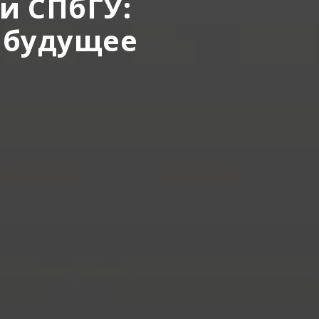
и СПбГУ:
я будущее