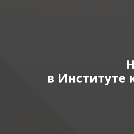
Н
в Институте