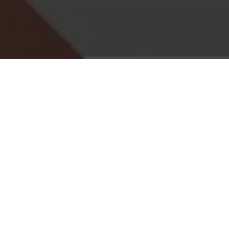
Неделя когнитивных экспер
исследований: узнайте, как 
запоминаем информацию и мн
а также сможете послушать 
Программа