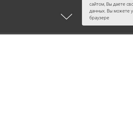
сайтом, Вы даете с
данных. Вы можете 
браузере
иментов — уникальная возможность погрузиться 
человек познаёт мир, почему мы видим иллюзии, ка
огое другое. Вы поможете молодым учёным, приня
научно-популярные лекции и выиграть призы.
Регистрация