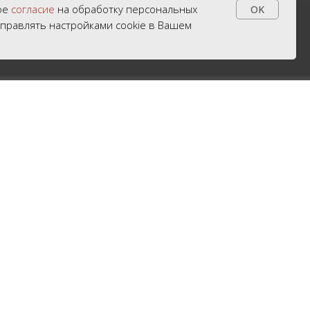
вое
согласие
на обработку персональных
OK
управлять настройками cookie в Вашем
в мир научных
к решаем задачи,
в участие в их проектах,
Контакты