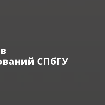
ов
ований СПбГУ