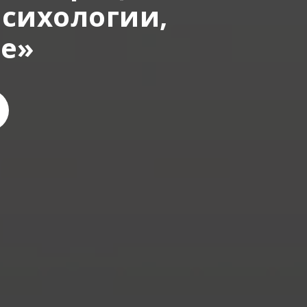
психологии,
не»